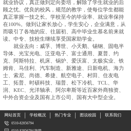
就业协议，真正做到定向委培，解除了学生就业的后
顾之忧。优良的校风，规范的教学，使每位学生都能
真正掌握一技之长。学校至今的毕业率、就业率保持
在100%。做到让家长放心，学生安心，企业满意，从
而吸引了各地的应、往届初、高中毕业生慕名前来就
读。中专、技校生继续享受国家助学金。
就业去向：威孚、博世、小天鹅、锡钢、固电半
导体、光宝光电、泛亚电子、富士通用、夏普、约
克、阿斯特拉、机床、锅炉、爱沃富、太极实业、铁
姆肯、马佳利、汽车制造、新雅途、日新电机、海力
士、索尼、尚德、希捷、航空电子、村田、住友电
工、拓普、时硕科技、瑞普、松下冷机、TCL、华
润、KEC、光洋轴承、阿尔卑斯等近百家外商独资、
中外合资企业及国有上市公司、国有大中型企业。
网站首页
学校概况
热门专业
图说校园
联系我们
0510-82856794
0510-82856794 陆莹