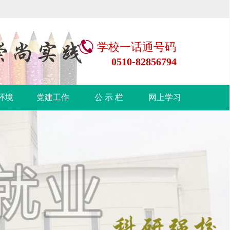
学校一话通号码
0510-82856794
环境
党建工作
公 示 栏
网上学习